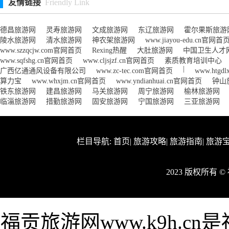
友情链接
Friendly Link
德昌旅游网
灵寿旅游网
文成旅游网
东辽旅游网
霍尔果斯旅游
陵水旅游网
清水旅游网
神农架旅游网
www.jiayou-edu.cn官网首
www.szzqcjw.com官网首页
Rexing热醒
大肚旅游网
中国卫生人才
www.sqfshg.cn官网首页
www.cljsjzf.cn官网首页
素质教育培训中心
|
广西亿通通风设备有限公司
www.zc-tec.com官网首页
www.htg
算力宝
www.whxjm.cn官网首页
www.yndianhuai.cn官网首页
钟山
铁东旅游网
建昌旅游网
马关旅游网
周宁旅游网
榆林旅游网
临淄旅游网
措勤旅游网
固安旅游网
宁国旅游网
三亚旅游网
栏目导航:
首页
|
旅游攻略
|
旅游指南
|
旅游
2023 版权所有 
福贡旅游网www.k9h.