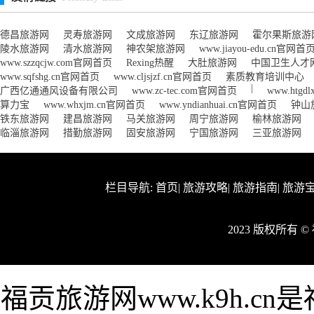
德昌旅游网
灵寿旅游网
文成旅游网
东辽旅游网
霍尔果斯旅游
陵水旅游网
清水旅游网
神农架旅游网
www.jiayou-edu.cn官网首
www.szzqcjw.com官网首页
Rexing热醒
大肚旅游网
中国卫生人才
www.sqfshg.cn官网首页
www.cljsjzf.cn官网首页
素质教育培训中心
|
广西亿通通风设备有限公司
www.zc-tec.com官网首页
www.htg
算力宝
www.whxjm.cn官网首页
www.yndianhuai.cn官网首页
钟山
铁东旅游网
建昌旅游网
马关旅游网
周宁旅游网
榆林旅游网
临淄旅游网
措勤旅游网
固安旅游网
宁国旅游网
三亚旅游网
栏目导航:
首页
|
旅游攻略
|
旅游指南
|
旅游
2023 版权所有 
福贡旅游网www.k9h.